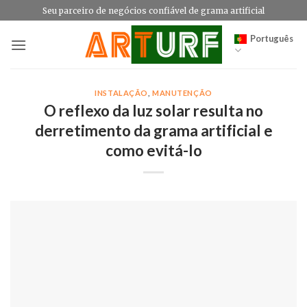
Skip
Seu parceiro de negócios confiável de grama artificial
to
Português
content
INSTALAÇÃO
,
MANUTENÇÃO
O reflexo da luz solar resulta no
derretimento da grama artificial e
como evitá-lo