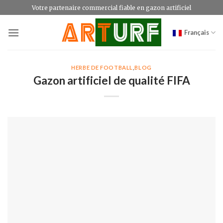
Passer
Votre partenaire commercial fiable en gazon artificiel
au
contenu
Français
HERBE DE FOOTBALL
,
BLOG
Gazon artificiel de qualité FIFA