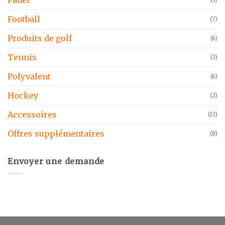
Football
(7)
Produits de golf
(6)
Tennis
(3)
Polyvalent
(6)
Hockey
(2)
Accessoires
(13)
Offres supplémentaires
(8)
Envoyer une demande