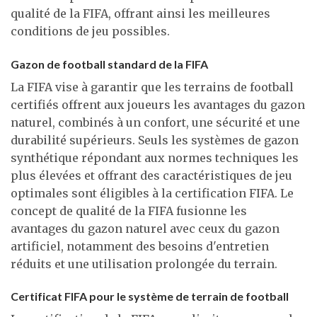
qualité de la FIFA, offrant ainsi les meilleures
conditions de jeu possibles.
Gazon de football standard de la FIFA
La FIFA vise à garantir que les terrains de football
certifiés offrent aux joueurs les avantages du gazon
naturel, combinés à un confort, une sécurité et une
durabilité supérieurs. Seuls les systèmes de gazon
synthétique répondant aux normes techniques les
plus élevées et offrant des caractéristiques de jeu
optimales sont éligibles à la certification FIFA. Le
concept de qualité de la FIFA fusionne les
avantages du gazon naturel avec ceux du gazon
artificiel, notamment des besoins d'entretien
réduits et une utilisation prolongée du terrain.
Certificat FIFA pour le système de terrain de football