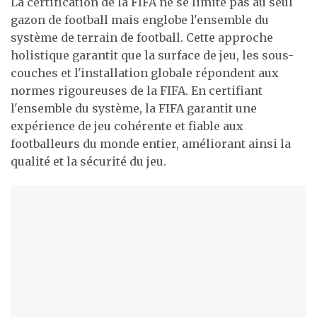
La certification de la FIFA ne se limite pas au seul
gazon de football mais englobe l'ensemble du
système de terrain de football. Cette approche
holistique garantit que la surface de jeu, les sous-
couches et l'installation globale répondent aux
normes rigoureuses de la FIFA. En certifiant
l'ensemble du système, la FIFA garantit une
expérience de jeu cohérente et fiable aux
footballeurs du monde entier, améliorant ainsi la
qualité et la sécurité du jeu.