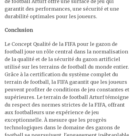
de football Arturf offre une surface de jeu qui
garantit des performances, une sécurité et une
durabilité optimales pour les joueurs.
Conclusion
Le Concept Qualité de la FIFA pour le gazon de
football joue un rôle central dans la normalisation
de la qualité et de la sécurité du gazon artificiel
utilisé sur les terrains de football du monde entier.
Grâce à la certification du système complet du
terrain de football, la FIFA garantit que les joueurs
peuvent profiter de conditions de jeu constantes et
supérieures. Le terrain de football Arturf témoigne
du respect des normes strictes de la FIFA, offrant
aux footballeurs une expérience de jeu
exceptionnelle. À mesure que les progrès
technologiques dans le domaine des gazons de
football se poursuivent, l'engagement inébranlable