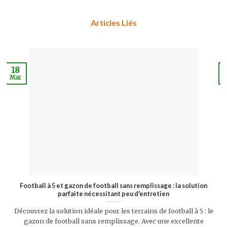
Articles Liés
18
Mar
J
Football à 5 et gazon de football sans remplissage : la solution
parfaite nécessitant peu d'entretien
Découvrez la solution idéale pour les terrains de football à 5 : le
gazon de football sans remplissage. Avec une excellente