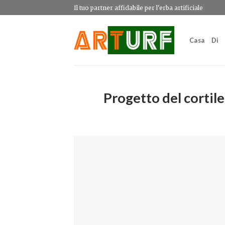
Salta
Il tuo partner affidabile per l'erba artificiale
ai
contenuti
Casa
Di
Progetto del cortile 