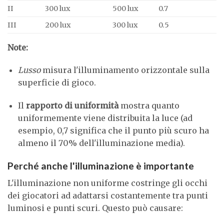
II
300 lux
500 lux
0.7
III
200 lux
300 lux
0.5
Note:
Lusso
misura l'illuminamento orizzontale sulla
superficie di gioco.
Il
rapporto di uniformità
mostra quanto
uniformemente viene distribuita la luce (ad
esempio, 0,7 significa che il punto più scuro ha
almeno il 70% dell'illuminazione media).
Perché anche l'illuminazione è importante
L'illuminazione non uniforme costringe gli occhi
dei giocatori ad adattarsi costantemente tra punti
luminosi e punti scuri. Questo può causare: