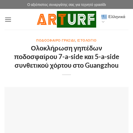
Μετάβαση
Ο αξιόπιστος συνεργάτης σας για τεχνητό γρασίδι
στο
Ελληνικά
περιεχόμενο
ΠΟΔΌΣΦΑΙΡΟ ΓΡΑΣΊΔΙ
,
ΙΣΤΟΛΌΓΙΟ
Ολοκλήρωση γηπέδων
ποδοσφαίρου 7-a-side και 5-a-side
συνθετικού χόρτου στο Guangzhou