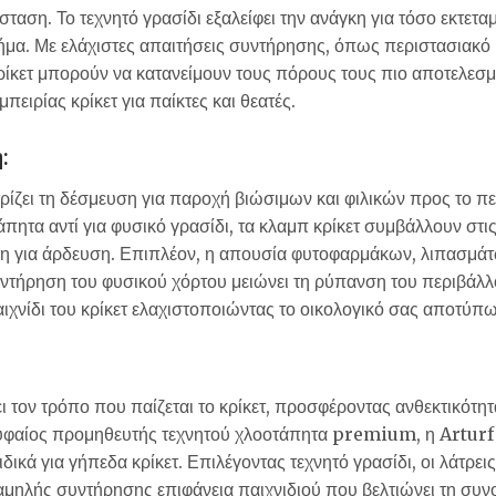
σταση. Το τεχνητό γρασίδι εξαλείφει την ανάγκη για τόσο εκτετ
ήμα. Με ελάχιστες απαιτήσεις συντήρησης, όπως περιστασιακό 
κρίκετ μπορούν να κατανείμουν τους πόρους τους πιο αποτελεσμ
πειρίας κρίκετ για παίκτες και θεατές.
:
τρίζει τη δέσμευση για παροχή βιώσιμων και φιλικών προς το π
άπητα αντί για φυσικό γρασίδι, τα κλαμπ κρίκετ συμβάλλουν στ
κη για άρδευση. Επιπλέον, η απουσία φυτοφαρμάκων, λιπασμάτ
ντήρηση του φυσικού χόρτου μειώνει τη ρύπανση του περιβάλλον
ιχνίδι του κρίκετ ελαχιστοποιώντας το οικολογικό σας αποτύπ
ξει τον τρόπο που παίζεται το κρίκετ, προσφέροντας ανθεκτικότη
υφαίος προμηθευτής τεχνητού χλοοτάπητα premium, η Arturf 
ικά για γήπεδα κρίκετ. Επιλέγοντας τεχνητό γρασίδι, οι λάτρει
μηλής συντήρησης επιφάνεια παιχνιδιού που βελτιώνει τη συνολ