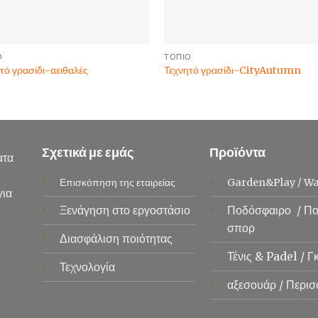
Ο
ΤΟΠΊΟ
τό γρασίδι-αειθαλές
Τεχνητό γρασίδι-CityAutumn
Σχετικά με εμάς
Προϊόντα
ατα
Επισκόπηση της εταιρείας
Garden&Play
/
Wa
για
Ξενάγηση στο εργοστάσιο
Ποδόσφαιρο
/
Πο
σπορ
Διασφάλιση ποιότητας
Τένις &
Padel
/
Γ
Τεχνολογία
αξεσουάρ
/
Περισ