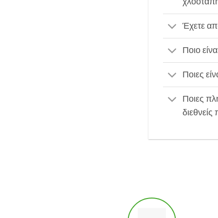
χλοοτάπη
Έχετε απ
Ποιο είν
Ποιες είν
Ποιες πλ
διεθνείς 