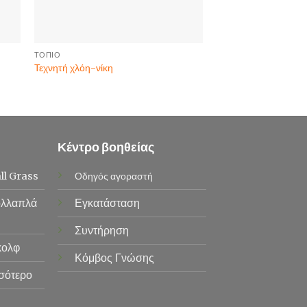
ΤΟΠΊΟ
ΤΟΠΊΟ
Τεχνητή χλόη-νίκη
EcoWay
Κέντρο βοηθείας
ll Grass
Οδηγός αγοραστή
λλαπλά
Εγκατάσταση
Συντήρηση
κολφ
Κόμβος Γνώσης
σότερο