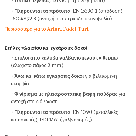
• Τυπικό μέγεθος
: 20×10 μ. (μονό γήπεδο)
• Πληρούνται τα πρότυπα
: EN 15330-1 (απόδοση),
ISO 4892-3 (αντοχή σε υπεριώδη ακτινοβολία)
Περισσότερα για το Arturf Padel Turf
Στήλες πλαισίου και εγκάρσιες δοκοί
• Στύλοι από χάλυβα γαλβανισμένου εν θερμώ
(ελάχιστο πάχος 2 mm)
• Άνω και κάτω εγκάρσιες δοκοί
για βελτιωμένη
ακαμψία
• Φινίρισμα με ηλεκτροστατική βαφή πούδρας
για
αντοχή στη διάβρωση
• Πληρούνται τα πρότυπα
: EN 1090 (μεταλλικές
κατασκευές), ISO 1461 (γαλβανισμός)