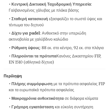
• Κεντρική Δικτυακή Ταχυδρομική Υπηρεσία
:
Γαλβανισμένος χάλυβας με πλάκα βάσης
• Σταθερή κατασκευή
εξασφαλίζει το σωστό ύψος και
τέντωμα του διχτυού
• Δίχτυ για padel
: Ανθεκτικό στην υπεριώδη
ακτινοβολία με χαλύβδινο καλώδιο
• Ρύθμιση ύψους
: 88 εκ. στο κέντρο, 92 εκ. στα πλάγια
• Πληρούνται τα πρότυπα
Κανόνες Δικαστηρίου FIP,
EN 1510 (αθλητικά δίχτυα)
Περίληψη
• Πλήρης συμμόρφωση
με τα πρότυπα ασφαλείας FIP
και τα ευρωπαϊκά πρότυπα ασφαλείας
• Μακροχρόνια ανθεκτικότητα
σε διάφορα κλίματα
• Γρήγορη εγκατάσταση
και εύκολη συντήρηση