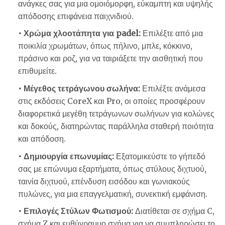
ανάγκες σας για μια ομοιόμορφη, εύκαμπτη και υψηλής
απόδοσης επιφάνεια παιχνιδιού.
• Χρώμα χλοοτάπητα για padel:
Επιλέξτε από μια
ποικιλία χρωμάτων, όπως πήλινο, μπλε, κόκκινο,
πράσινο και ροζ, για να ταιριάξετε την αισθητική που
επιθυμείτε.
• Μέγεθος τετράγωνου σωλήνα:
Επιλέξτε ανάμεσα
στις εκδόσεις CoreX και Pro, οι οποίες προσφέρουν
διαφορετικά μεγέθη τετράγωνων σωλήνων για κολώνες
και δοκούς, διατηρώντας παράλληλα σταθερή ποιότητα
και απόδοση.
• Δημιουργία επωνυμίας:
Εξατομικεύστε το γήπεδό
σας με επώνυμα εξαρτήματα, όπως στύλους διχτυού,
ταινία διχτυού, επένδυση εισόδου και γωνιακούς
πυλώνες, για μια επαγγελματική, συνεκτική εμφάνιση.
• Επιλογές Στύλων Φωτισμού:
Διατίθεται σε σχήμα C,
σχήμα Z και ευθύγραμμο σχήμα για να συμπληρώσει το