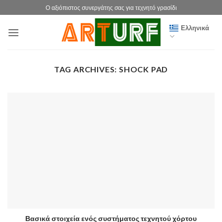
Μετάβαση
Ο αξιόπιστος συνεργάτης σας για τεχνητό γρασίδι
στο
Ελληνικά
περιεχόμενο
TAG ARCHIVES:
SHOCK PAD
Βασικά στοιχεία ενός συστήματος τεχνητού χόρτου