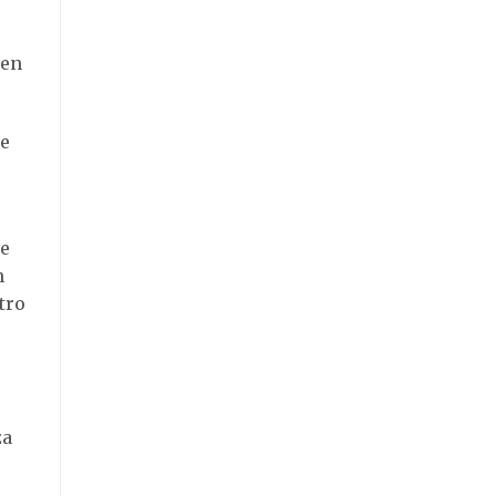
 en
de
te
n
tro
za