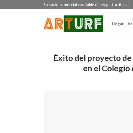
Saltar
Su socio comercial confiable de césped artificial
al
contenido
Hogar
Ac
Éxito del proyecto de
en el Colegio