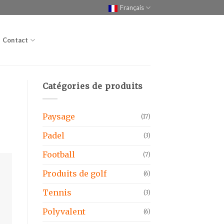
Français
Contact
Catégories de produits
Paysage
(17)
Padel
(3)
Football
(7)
Produits de golf
(6)
Tennis
(3)
Polyvalent
(6)