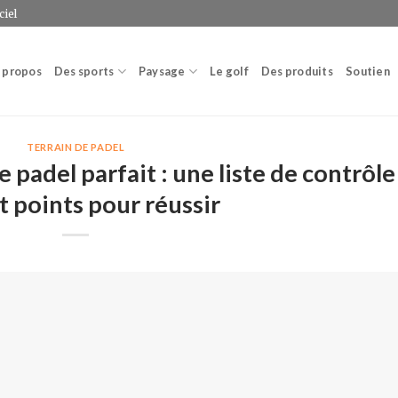
ciel
 propos
Des sports
Paysage
Le golf
Des produits
Soutien
TERRAIN DE PADEL
e padel parfait : une liste de contrôle
t points pour réussir