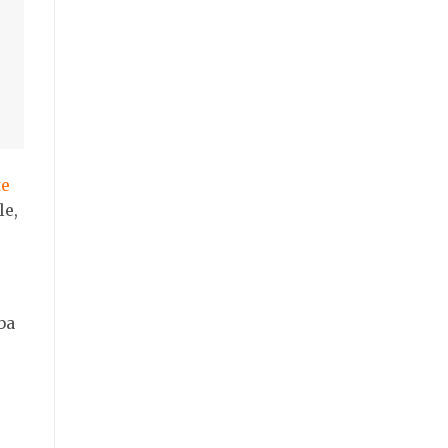
e
le,
ba