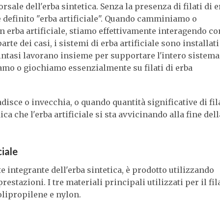
 dorsale dell'erba sintetica. Senza la presenza di filati di 
re definito "erba artificiale". Quando camminiamo o
n erba artificiale, stiamo effettivamente interagendo co
parte dei casi, i sistemi di erba artificiale sono installati
gli intasi lavorano insieme per supportare l'intero sistema
iamo o giochiamo essenzialmente su filati di erba
disce o invecchia, o quando quantità significative di fil
ca che l'erba artificiale si sta avvicinando alla fine dell
ciale
te integrante dell'erba sintetica, è prodotto utilizzando
restazioni. I tre materiali principali utilizzati per il fil
polipropilene e nylon.