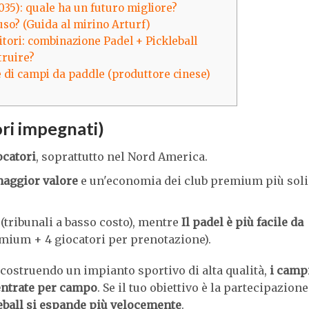
035): quale ha un futuro migliore?
uso? (Guida al mirino Arturf)
titori: combinazione Padel + Pickleball
truire?
 di campi da paddle (produttore cinese)
ori impegnati)
ocatori
, soprattutto nel Nord America.
 maggior valore
e un'economia dei club premium più sol
(tribunali a basso costo), mentre
Il padel è più facile da
ium + 4 giocatori per prenotazione).
 costruendo un impianto sportivo di alta qualità,
i camp
entrate per campo
. Se il tuo obiettivo è la partecipazione
leball si espande più velocemente
.