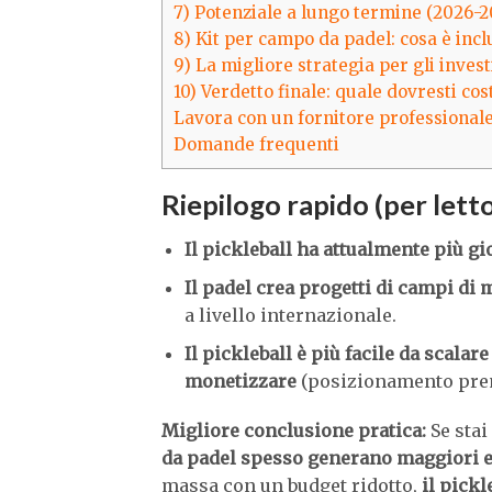
7) Potenziale a lungo termine (2026-2
8) Kit per campo da padel: cosa è incl
9) La migliore strategia per gli inves
10) Verdetto finale: quale dovresti cos
Lavora con un fornitore professionale
Domande frequenti
Riepilogo rapido (per lett
Il pickleball ha attualmente più gi
Il padel crea progetti di campi di
a livello internazionale.
Il pickleball è più facile da scalare
monetizzare
(posizionamento prem
Migliore conclusione pratica:
Se stai
da padel spesso generano maggiori 
massa con un budget ridotto,
il pick