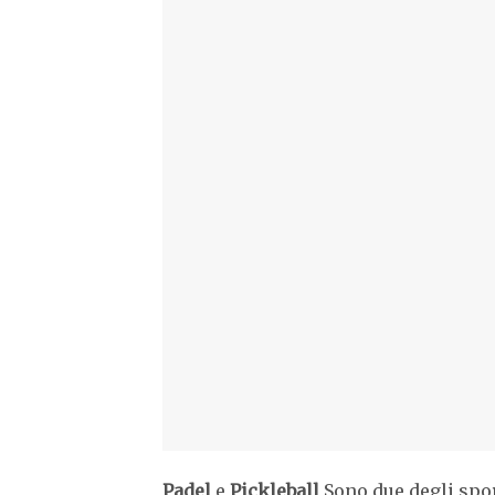
Padel
e
Pickleball
Sono due degli spor