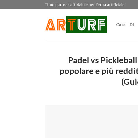
Salta
Il tuo partner affidabile per l'erba artificiale
ai
contenuti
Casa
Di
Padel vs Pickleball
popolare e più reddit
(Gui