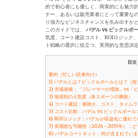
的で初心者にも優しく、商業的にも魅力
ナー、あるいは販売業者にとって重要な
り強力なビジネスチャンスを生み出すかと
このガイドでは、
パデル vs ピックルボ
気度、コート建設コスト、ROIロジック
ト戦略の選択に役立つ、実用的な意思決定
目次
要約（忙しい読者向け）
1) パデルとは？ピックルボールとは？（
2) 市場規模：「プレーヤーの増加」vs「
3) 地域別の人気度（各スポーツの勝敗）
4) コート建設：複雑さ、コスト、タイム
5) コスト比較：パデル vs ピックルボー
6) ROIロジック：パデルが収益化に優れ
7) 長期的な可能性（2026～2035年
8) パデルコートキット：何が含まれていま