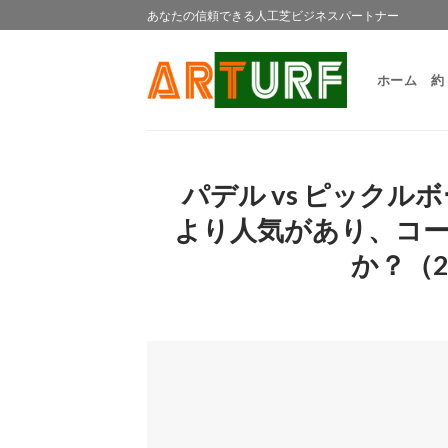
Skip
あなたの信頼できる人工芝ビジネスパートナー
to
content
ホーム
約
パデル vs ピック
より人気があり、コ
か？（