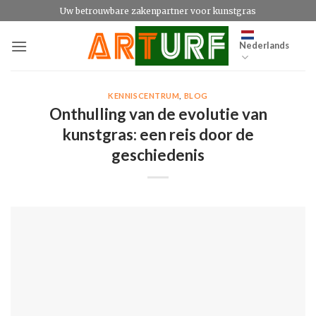
Ga
Uw betrouwbare zakenpartner voor kunstgras
naar
inhoud
Nederlands
KENNISCENTRUM
,
BLOG
Onthulling van de evolutie van
kunstgras: een reis door de
geschiedenis