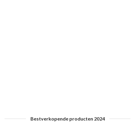
HOCKEY
ACCESSOIRES
2 PRODUCTEN
13 PRODUCTEN
EXTRA AANBIEDINGEN
8 PRODUCTEN
Bestverkopende producten 2024