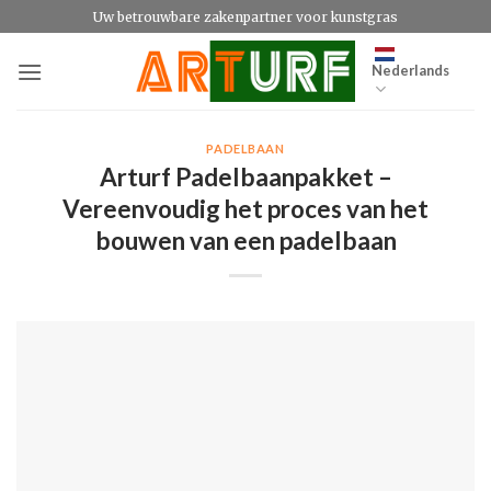
Ga
Uw betrouwbare zakenpartner voor kunstgras
naar
inhoud
Nederlands
PADELBAAN
Arturf Padelbaanpakket –
Vereenvoudig het proces van het
bouwen van een padelbaan