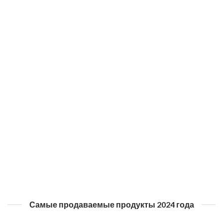
ХОККЕЙ
АКСЕССУАРЫ
2 ТОВАРЫ
13 ТОВАРЫ
ДОПОЛНИТЕЛЬНЫЕ
ПРЕДЛОЖЕНИЯ
8 ТОВАРЫ
Самые продаваемые продукты 2024 года