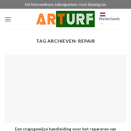
Ga
Uw betrouwbare zakenpartner voor kunstgras
naar
inhoud
Nederlands
TAG ARCHIEVEN:
REPAIR
Een stapsgewijze handleiding voor het repareren van