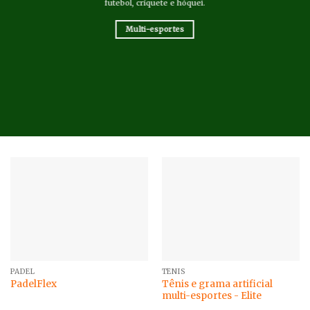
futebol, críquete e hóquei.
Multi-esportes
PADEL
TÊNIS
Tênis e grama artificial
PadelFlex
multi-esportes - Elite