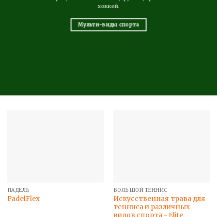
хоккей.
Мульти-виды спорта
ПАДЕЛЬ
БОЛЬШОЙ ТЕННИС
Искусственная трава для
PadelFlex
тенниса и различных
видов спорта - Elite