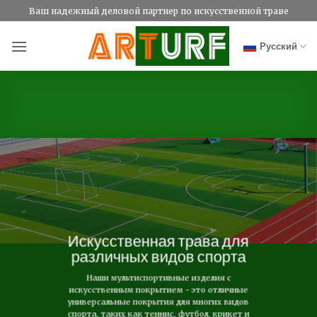
Skip
Ваш надежный деловой партнер по искусственной траве
to
content
Русский
Искусственная трава для
различных видов спорта
Наши мультиспортивные изделия с
искусственным покрытием - это отличные
универсальные покрытия для многих видов
спорта, таких как теннис, футбол, крикет и