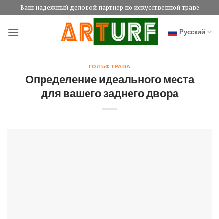
Skip
Ваш надежный деловой партнер по искусственной траве
to
content
Русский
ГОЛЬФ ТРАВА
Определение идеального места
для вашего заднего двора