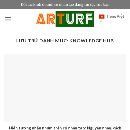
Bỏ
Đối tác kinh doanh cỏ nhân tạo đáng tin cậy của bạn
qua
Tiếng Việt
nội
dung
LƯU TRỮ DANH MỤC:
KNOWLEDGE HUB
Hiện tượng nhăn nhúm trên cỏ nhân tạo: Nguyên nhân, cách