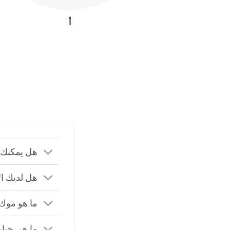
أ
هل يمكنك 
هل لديك ا
ما هو موك
ما هي خيا