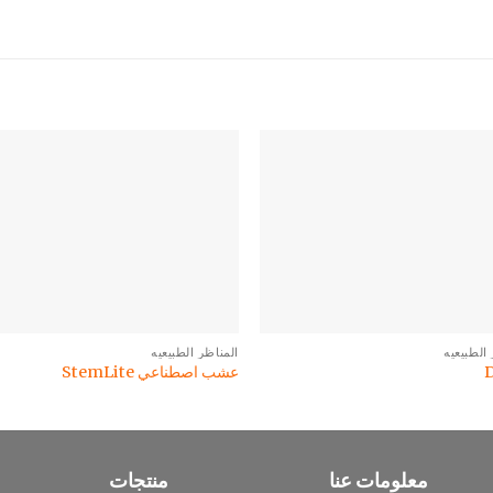
الطبيعيه
المناظر الطبيعيه
عشب اصطناعي StemLite
معلومات عنا
منتجات