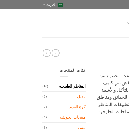
العربية
فئات المنتجات
دة ، مصنوع من
قوية على شكل حرف C وقش بني كثيف.
المناظر الطبيعيه
(17)
للتآكل والأشعة
باديل
ا للحدائق ومناطق
(3)
تطبيقات المناظر
كرة القدم
(7)
ساحاتك الخارجية.
منتجات الجولف
(6)
تنس
(3)