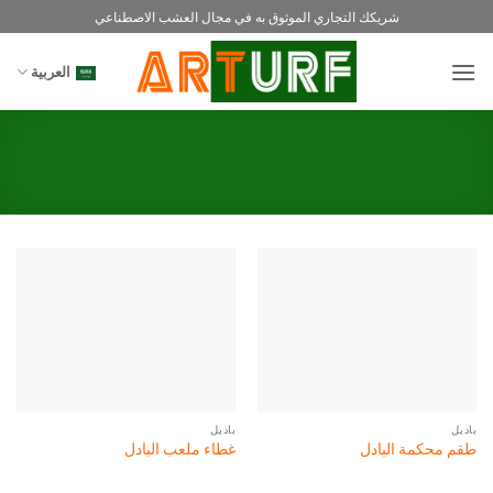
خطي
شريكك التجاري الموثوق به في مجال العشب الاصطناعي
لمحتوى
العربية
باديل
باديل
طقم محكمة البادل
غطاء ملعب البادل