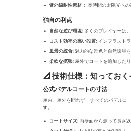
紫外線耐性素材：
長時間の太陽光への
独自の利点
自然な遊び環境:
多くのプレイヤーは、
コスト効率の高い設置:
インフラストラ
風景の統合:
魅力的な景色と自然環境を
柔軟な拡張:
屋外でコートを追加したり
📐 技術仕様：知ってお
公式パデルコートの寸法
屋内、屋外を問わず、すべてのパデルコート
す。
コートサイズ:
内壁面から測って長さ2
ネット仕様：
中央部の高さは0.88メ