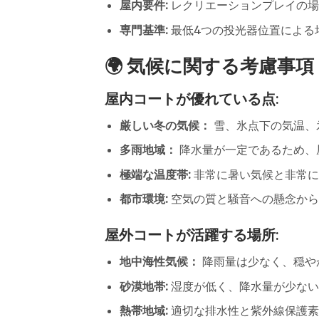
屋内要件:
レクリエーションプレイの場
専門基準:
最低4つの投光器位置による
🌍 気候に関する考慮事
屋内コートが優れている点:
厳しい冬の気候：
雪、氷点下の気温、
多雨地域：
降水量が一定であるため、
極端な温度帯:
非常に暑い気候と非常に
都市環境:
空気の質と騒音への懸念から
屋外コートが活躍する場所:
地中海性気候：
降雨量は少なく、穏や
砂漠地帯:
湿度が低く、降水量が少ない
熱帯地域:
適切な排水性と紫外線保護素