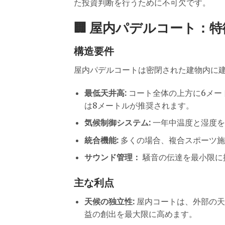
た投資判断を行うために不可欠です。
🏢 屋内パデルコート：
構造要件
屋内パデルコートは密閉された建物内に
最低天井高:
コート全体の上方に6メー
は8メートルが推奨されます。
気候制御システム:
一年中温度と湿度をコ
統合機能:
多くの場合、複合スポーツ施
サウンド管理：
騒音の伝達を最小限に
主な利点
天候の独立性:
屋内コートは、外部の天
益の創出を最大限に高めます。