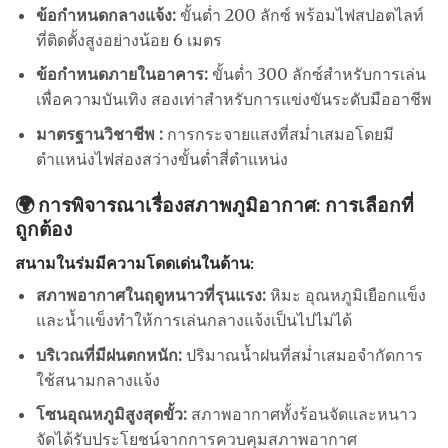
ข้อกำหนดกลางแจ้ง:
ขั้นต่ำ 200 ลักซ์ พร้อมไฟสปอตไลท์
ที่ติดตั้งสูงอย่างน้อย 6 เมตร
ข้อกำหนดภายในอาคาร:
ขั้นต่ำ 300 ลักซ์สำหรับการเล่น
เพื่อความบันเทิง สองเท่าสำหรับการแข่งขันระดับมืออาชีพ
มาตรฐานวิชาชีพ :
การกระจายแสงที่สม่ำเสมอโดยมี
ตำแหน่งไฟส่องสว่างขั้นต่ำสี่ตำแหน่ง
🌍 การพิจารณาเรื่องสภาพภูมิอากาศ: การเลือกที่
ถูกต้อง
สนามในร่มมีความโดดเด่นในด้าน:
สภาพอากาศในฤดูหนาวที่รุนแรง:
หิมะ อุณหภูมิเยือกแข็ง
และน้ำแข็งทำให้การเล่นกลางแจ้งเป็นไปไม่ได้
บริเวณที่มีฝนตกหนัก:
ปริมาณน้ำฝนที่สม่ำเสมอจำกัดการ
ใช้สนามกลางแจ้ง
โซนอุณหภูมิสูงสุดขั้ว:
สภาพอากาศทั้งร้อนจัดและหนาว
จัดได้รับประโยชน์จากการควบคุมสภาพอากาศ