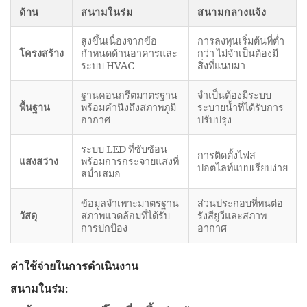
ด้าน
สนามในร่ม
สนามกลางแจ้ง
สูงขึ้นเนื่องจากข้อ
การลงทุนเริ่มต้นที่ต่ำ
โครงสร้าง
กำหนดด้านอาคารและ
กว่า ไม่จำเป็นต้องมี
ระบบ HVAC
สิ่งที่แนบมา
ฐานคอนกรีตมาตรฐาน
จำเป็นต้องมีระบบ
พื้นฐาน
พร้อมคำนึงถึงสภาพภูมิ
ระบายน้ำที่ได้รับการ
อากาศ
ปรับปรุง
ระบบ LED ที่ซับซ้อน
การติดตั้งไฟส
แสงสว่าง
พร้อมการกระจายแสงที่
ปอตไลท์แบบเรียบง่าย
สม่ำเสมอ
ข้อมูลจำเพาะมาตรฐาน
ส่วนประกอบที่ทนต่อ
วัสดุ
สภาพแวดล้อมที่ได้รับ
รังสียูวีและสภาพ
การปกป้อง
อากาศ
ค่าใช้จ่ายในการดำเนินงาน
สนามในร่ม: