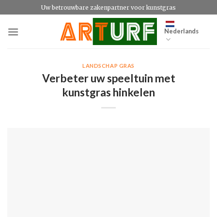
Ga
Uw betrouwbare zakenpartner voor kunstgras
naar
inhoud
Nederlands
LANDSCHAP GRAS
Verbeter uw speeltuin met
kunstgras hinkelen