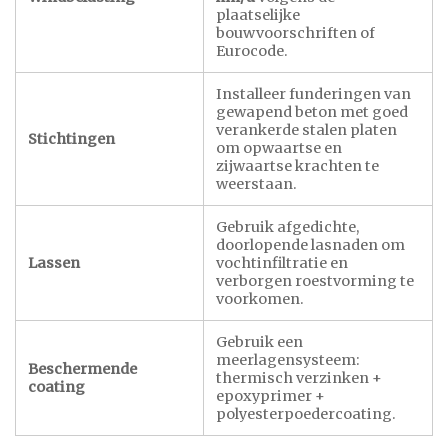
plaatselijke
bouwvoorschriften of
Eurocode.
Installeer funderingen van
gewapend beton met goed
verankerde stalen platen
Stichtingen
om opwaartse en
zijwaartse krachten te
weerstaan.
Gebruik afgedichte,
doorlopende lasnaden om
Lassen
vochtinfiltratie en
verborgen roestvorming te
voorkomen.
Gebruik een
meerlagensysteem:
Beschermende
thermisch verzinken +
coating
epoxyprimer +
polyesterpoedercoating.