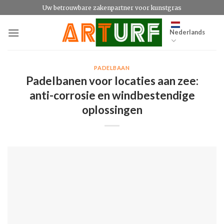
Ga
Uw betrouwbare zakenpartner voor kunstgras
naar
inhoud
Nederlands
PADELBAAN
Padelbanen voor locaties aan zee:
anti-corrosie en windbestendige
oplossingen