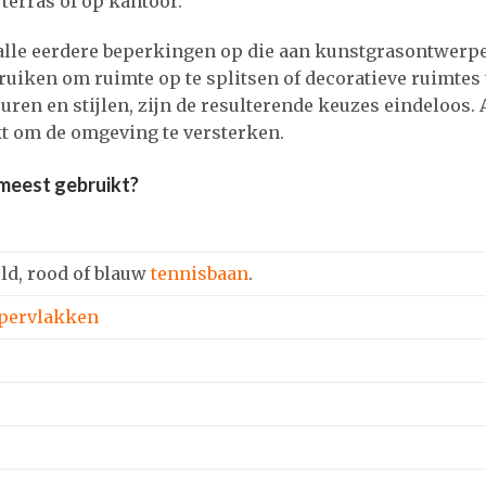
 terras of op kantoor.
ft alle eerdere beperkingen op die aan kunstgrasontwerp
uiken om ruimte op te splitsen of decoratieve ruimtes 
ren en stijlen, zijn de resulterende keuzes eindeloos.
t om de omgeving te versterken.
meest gebruikt?
ld, rood of blauw
tennisbaan
.
ppervlakken