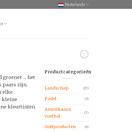
Nederlands
ct
Productcategorieën
 groener ... het
s paars zijn.
Landschap
(17)
 elke
Padel
 kleine
(3)
ne kleurtinten
Amerikaans
(7)
voetbal
Golfproducten
(6)