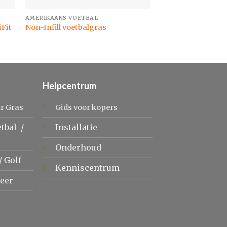
AMERIKAANS VOETBAL
TENNIS
Tennis & Multispo
iFit
Non-Infill voetbalgras
Elite
Helpcentrum
r Gras
Gids voor kopers
etbal
/
Installatie
Onderhoud
/
Golf
Kenniscentrum
eer