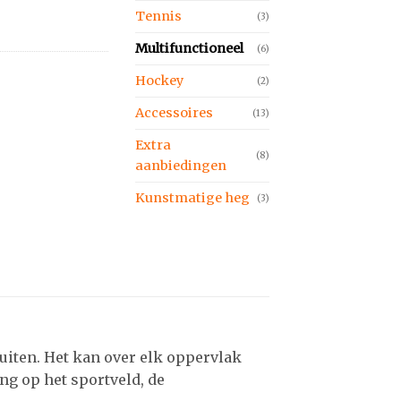
Tennis
(3)
Multifunctioneel
(6)
Hockey
(2)
Accessoires
(13)
Extra
(8)
aanbiedingen
Kunstmatige heg
(3)
uiten. Het kan over elk oppervlak
ng op het sportveld, de