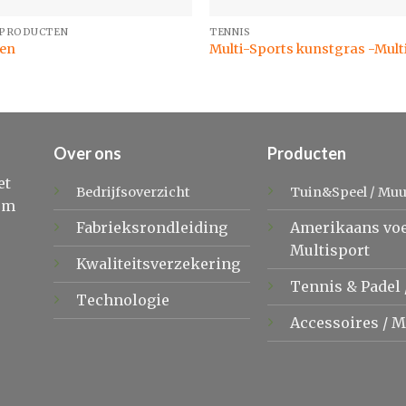
PRODUCTEN
TENNIS
en
Multi-Sports kunstgras -Mult
Over ons
Producten
et
Bedrijfsoverzicht
Tuin&Speel
/
Muu
om
Fabrieksrondleiding
Amerikaans vo
Multisport
Kwaliteitsverzekering
Tennis &
Padel
Technologie
Accessoires
/
M