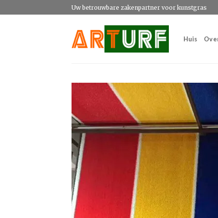
Ga
Uw betrouwbare zakenpartner voor kunstgras
naar
inhoud
Huis
Ove