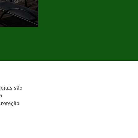
iciais são
a
proteção