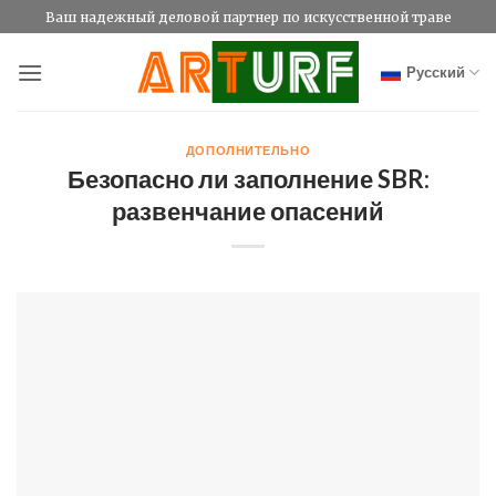
Skip
Ваш надежный деловой партнер по искусственной траве
to
content
Русский
ДОПОЛНИТЕЛЬНО
Безопасно ли заполнение SBR:
развенчание опасений