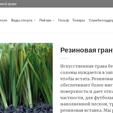
нной траве
коло
Виды спорта
Пейзаж
Гольф
Товары
Служба подде
Резиновая гра
Искусственная трава бе
соломы нуждается в за
чтобы встать. Резинова
обеспечивает более мя
поверхность и дает отка
частности, для футболь
наполненной песком, т
резиновая вставка. Мы