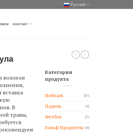
Русский
ржки
контакт
нула
Категории
з волокон
продукта
полнении,
я вставка
Пейзаж
(17)
гкую
Падель
(3)
зов. В
ной травы,
Футбол
(7)
ребуется
Гольф Продукты
(6)
 рекомендуем