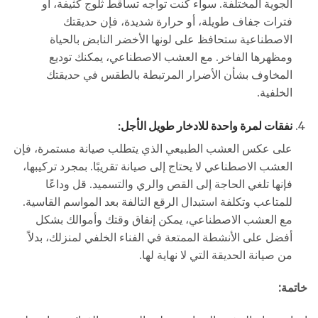
الجوية المختلفة. سواء كنت تواجه تساقط ثلوج كثيفة، أو
فترات جفاف طويلة، أو حرارة شديدة، فإن حديقتك
الاصطناعية ستحافظ على لونها الأخضر النابض بالحياة
ومظهرها الفاخر. مع العشب الاصطناعي، يمكنك توديع
المخاوف بشأن الأضرار المرتبطة بالطقس في حديقتك
الخلفية.
نفقات لمرة واحدة للادخار طويل الأجل:
على عكس العشب الطبيعي الذي يتطلب صيانة مستمرة، فإن
العشب الاصطناعي لا يحتاج إلى صيانة تقريبًا. بمجرد تركيبها،
فإنها تلغي الحاجة إلى القص والري والتسميد. قل وداعًا
للمتاعب وتكلفة استبدال الرقع التالفة بعد المواسم القاسية.
مع العشب الاصطناعي، يمكن إنفاق وقتك وأموالك بشكل
أفضل على الأنشطة الممتعة في الفناء الخلفي لمنزلك، بدلاً
من صيانة الحديقة التي لا نهاية لها.
خاتمة: