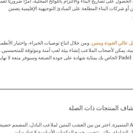
لحصول على تصاريح البناء والالتزام باللوائح المحلية، أمرًا ضروريًا لعمل
 أو شركات البناء المطلعة على المبادئ التوجيهية الإقليمية يضمن
ل عالي الجودة ومتين
. ومن خلال اتباع توصيات الخبراء، واختيار الأنظمة
ظيمية، يمكن لأصحاب الملاعب إنشاء بيئة لعب آمنة وموثوقة للمتحمسين.
خلال التخطيط والتنفيذ الدقيقين، سيكون ملعب Padel الخاص بك بمثابة شهادة على جودة الصنعة وسيوفر متعة لا نهاي
اف المنتجات ذات الصلة
عزز تجربتك في ملعب البادل مع حلول Arturf المتميزة. اختر من بين العشب المتين لملاعب البادل، المصمم خصيص
ادل الشاملة، والتي تتضمن جميع المكونات الأساسية لإعداد سلس.