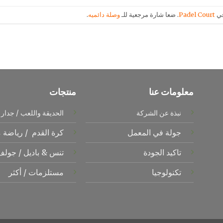
في
Padel Court
. ضعا شارة مرجعية للـ
وصلة دائميه
.
معلومات عنا
منتجات
نبذة عن الشركة
الحديقة واللعب
/
جدار 
جولة في المعمل
كرة القدم
/
رياضة 
تاكيد الجودة
تنس &
باديل
/
جول
تكنولوجيا
مستلزمات
/
أكثر