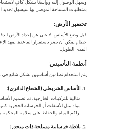
وسهل الوصول إليه وواسعًا بشكل كافٍ لاستيعاب أبع
بمتطلبات المساحة الموصى بها سيسهل تحديد الم
تحضير الأرض:
قبل وضع الأساس، لا غنى عن إعداد الأرض الدقيق
حطام يمكن أن يضر باستقرار القاعدة. يمهد ال
المدى الطويل.
أنظمة التأسيس:
يتم استخدام نظامين أساسيين بشكل شائع في ملاعب Padel، ولكل منهما مزاياه واعتبارا
الأساس الشريطي (الشعاع الدائري):
مثالية للتركيبات الخارجية، تم تصميم الأساس
مواد مثل الأسفلت أو الخرسانة الحجرية كبن
تراكم المياه والحفاظ على سلامة المحكمة م
بلاطة خرسانية مسلحة ذات منحدر: