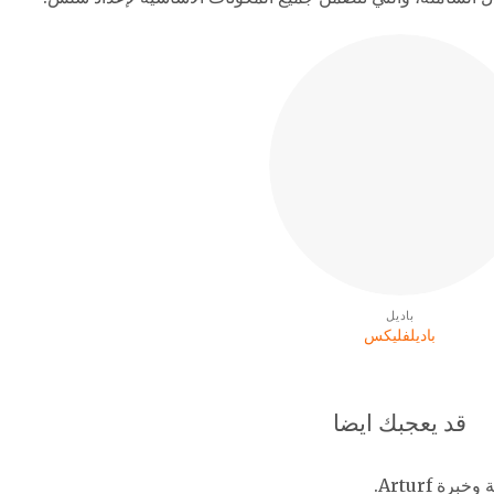
باديل
باديلفليكس
قد يعجبك ايضا
 Arturf.