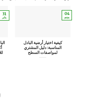
04
31
يونيو
يناير
كيفية اختيار أرضية البادل
الب
المناسبة: دليل المشتري
أك
لمواصفات السطح
لل