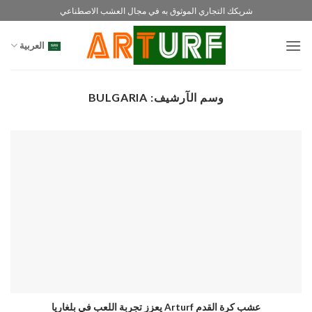
خطي
شريكك التجاري الموثوق به في مجال العشب الاصطناعي
لمحتوى
العربية
وسم الآرشيف:
BULGARIA
عشب كرة القدم Arturf يعزز تجربة اللعب في بلغاريا