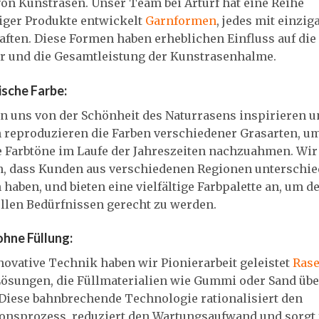
von Kunstrasen. Unser Team bei Arturf hat eine Reihe
tiger Produkte entwickelt
Garnformen
, jedes mit einzig
ften. Diese Formen haben erheblichen Einfluss auf die
ur und die Gesamtleistung der Kunstrasenhalme.
tische Farbe:
en uns von der Schönheit des Naturrasens inspirieren 
h reproduzieren die Farben verschiedener Grasarten, u
e Farbtöne im Laufe der Jahreszeiten nachzuahmen. Wir
n, dass Kunden aus verschiedenen Regionen unterschie
 haben, und bieten eine vielfältige Farbpalette an, um d
llen Bedürfnissen gerecht zu werden.
ohne Füllung:
ovative Technik haben wir Pionierarbeit geleistet
Ras
ösungen, die Füllmaterialien wie Gummi oder Sand übe
Diese bahnbrechende Technologie rationalisiert den
ionsprozess, reduziert den Wartungsaufwand und sorgt 