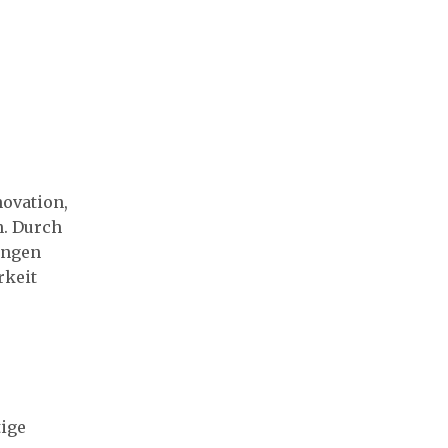
novation,
n. Durch
ungen
rkeit
tige