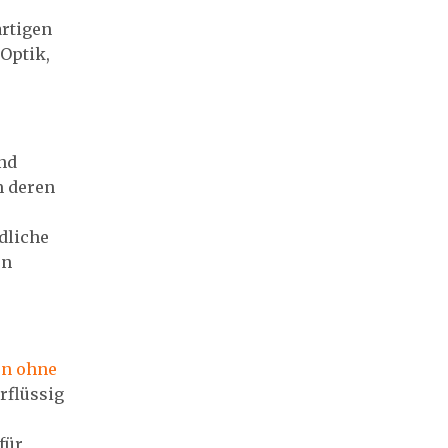
artigen
 Optik,
und
m deren
dliche
en
en ohne
rflüssig
für