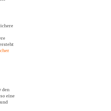
sichere
ere
ersteht
icher
v den
 so eine
 und