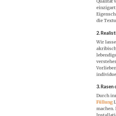
Qualität 
einzigar
Eigenscha
die Text
2. Realis
Wir lass
akribisc
lebendig
verstehe
Vorlieben
individue
3. Rasen 
Durch inn
Füllung
L
machen. 
Installat