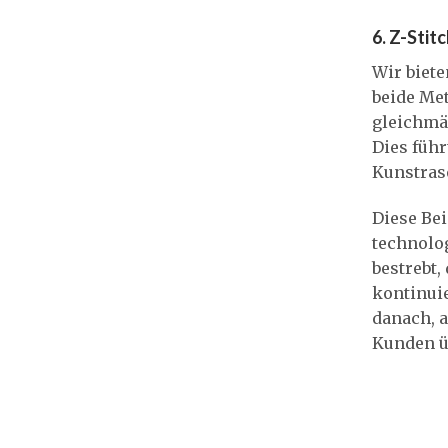
6. Z-Stitc
Wir biet
beide Met
gleichmäß
Dies führ
Kunstras
Diese Bei
technolog
bestrebt,
kontinui
danach, a
Kunden ü