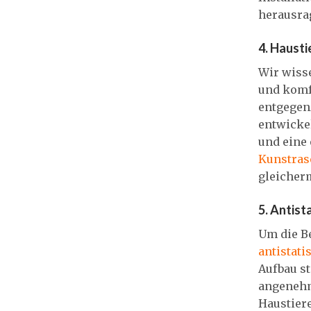
herausra
4. Hausti
Wir wisse
und komf
entgegen
entwicke
und eine
Kunstras
gleicher
5. Antist
Um die B
antistati
Aufbau st
angenehm
Haustiere