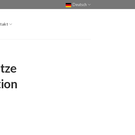
Deutsch
takt
itze
tion