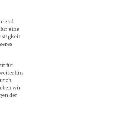
hrend
für eine
stigkeit.
nseres
nt für
 weiterhin
Durch
reben wir
gen der