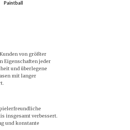
Paintball
n Kunden von größter
n Eigenschaften jeder
rheit und überlegene
asen mit langer
t.
n
spielerfreundliche
nis insgesamt verbessert.
ng und konstante