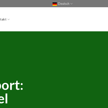
Deutsch
takt
ort:
el