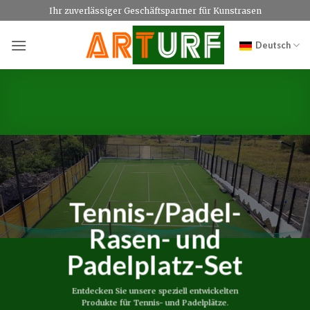
Zum
Ihr zuverlässiger Geschäftspartner für Kunstrasen
Inhalt
springen
Deutsch
Tennis-/Padel-
Rasen- und
Padelplatz-Set
Entdecken Sie unsere speziell entwickelten
Produkte für Tennis- und Padelplätze.