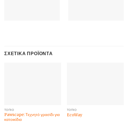
ΣΧΕΤΙΚΆ ΠΡΟΪΌΝΤΑ
ΤΟΠΊΟ
ΤΟΠΊΟ
Pawscape: Τεχνητό γρασίδι για
EcoWay
κατοικίδια