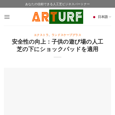
Skip
あなたの信頼できる人工芝ビジネスパートナー
to
content
日本語
エクストラ
、
ランドスケープグラス
安全性の向上：子供の遊び場の人工
芝の下にショックパッドを適用