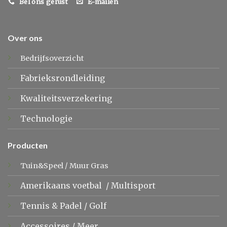
Bel ons gerust
E-mailen
Over ons
Bedrijfsoverzicht
Fabrieksrondleiding
Kwaliteitsverzekering
Technologie
Producten
Tuin&Speel
/
Muur Gras
Amerikaans voetbal
/
Multisport
Tennis &
Padel
/
Golf
Accessoires
/
Meer