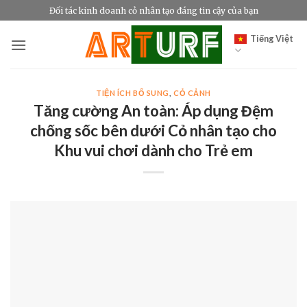
Bỏ
Đối tác kinh doanh cỏ nhân tạo đáng tin cậy của bạn
qua
Tiếng Việt
nội
dung
TIỆN ÍCH BỔ SUNG
,
CỎ CẢNH
Tăng cường An toàn: Áp dụng Đệm
chống sốc bên dưới Cỏ nhân tạo cho
Khu vui chơi dành cho Trẻ em