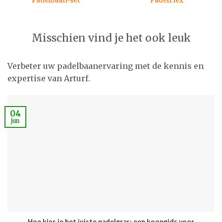
Padelbaan-set
PadelFlex
Misschien vind je het ook leuk
Verbeter uw padelbaanervaring met de kennis en
expertise van Arturf.
04
jun
Hoe kies je het juiste padelgras: een koopgids voor