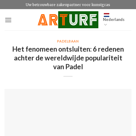
Ga
Uw betrouwbare zakenpartner voor kunstgras
naar
inhoud
Nederlands
PADELBAAN
Het fenomeen ontsluiten: 6 redenen
achter de wereldwijde populariteit
van Padel