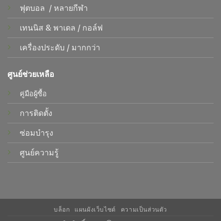
ฟุตบอล
/
หลายกีฬา
เทนนิส &
พาเดล
/
กอล์ฟ
เครื่องประดับ
/
มากกว่า
ศูนย์ช่วยเหลือ
คู่มือผู้ซื้อ
การติดตั้ง
ซ่อมบำรุง
ศูนย์ความรู้
บล็อก
แผนผังเว็บไซต์
ความเป็นส่วนตัว