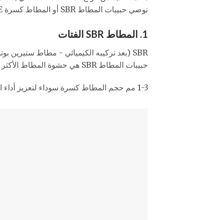
نوصي حبيبات المطاط SBR أو المطاط كسرة TPE. هذان هما أكثر المنتجات المطاطية عالية الأداء شيوعًا والمثبتة في السوق.
1. المطاط SBR الفتات
SBR (بعد تركيبه الكيميائي - مطاط ستيرين بوتادين) هو عبارة عن مطاط من النوع المعاد تدويره. كانت المادة
حبيبات المطاط SBR هي حشوة المطاط الأكثر شيوعًا في السوق ، مع خصائص استثمار صغيرة للإنتاج.
1-3 مم حجم المطاط كسرة سوداء لتعزيز أداء الملاعب الرياضية. ذات نوعية جيدة ونظيفة ولا رائحة كريهة وصديقة للبيئة.