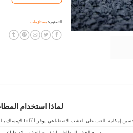
التصنيف:
مستلزمات
لماذا استخدام المطا
لعشب الاصطناعي. يوفر Infill الإمساك بالراحة ، والانزلاق ، والاستقرار ، واستعادة الطاقة.
يسمح الحشو المطاطي لشفرات العشب الاصطناعي بالوق