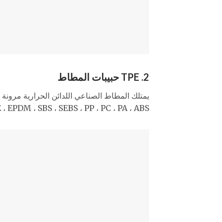
2. TPE حبيبات المطاط
، PE ، EPDM ، SBS ، SEBS ، PP ، PC ، PA ، ABS. حبيباتنا المجوفة TPE مناسبة كمادة تعبئة للعشب 