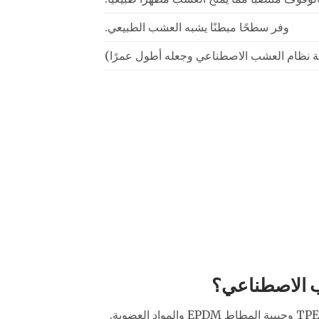
وفر سطحًا مبطنًا يشبه العشب الطبيعي.
 نظام العشب الاصطناعي وجعله أطول عمرًا)
ب الاصطناعي؟
هناك العديد من أنواع المطاط الفتات التي يمكنك استخدامها كحشو ، بما في ذلك حبيبات المطاط SBR وحبيبة المطاط TPE وحبيبة المطاط EPDM والمواد العضوية.