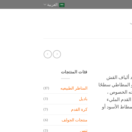
العربية
فئات المنتجات
 ألياف القش
و المطاطي سطحًا
المناظر الطبيعيه
(17)
وجه الخصوص ،
باديل
قدم المليء
(3)
مطاط الأسود أو
كرة القدم
(7)
منتجات الجولف
(6)
تنس
(3)