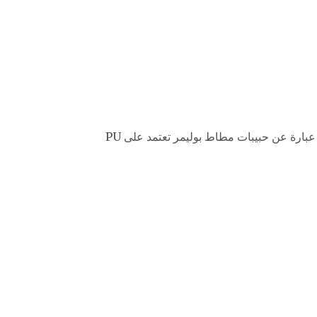
يمتلك المطاط الصناعي اللدائن الحرارية مرونة عالية وقوة ومرونة مطاطية مرنة ، ولديه أيضًا خصائص معالجة الحقن. عبارة عن حبيبات مطاط بوليمر تعتمد على PU