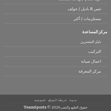
تنس &
باديل
/
جولف
مستلزمات
/
أكثر
مركز المساعدة
دليل المشترين
التركيب
اعمال صيانة
مركز المعرفة
مدونة
خريطة الموقع
خصوصية
حقوق الطبع والنشر 2026 ©
TeamSports