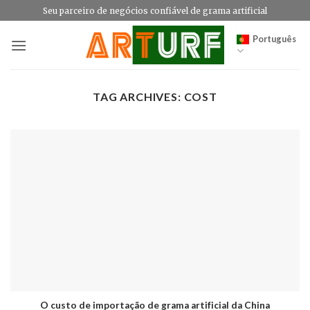
Skip
Seu parceiro de negócios confiável de grama artificial
to
Português
content
TAG ARCHIVES:
COST
O custo de importação de grama artificial da China